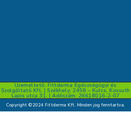
Üzemeltető: Fittderma Egészségügyi és
Szolgáltató Kft. | Székhely: 2458 – Kulcs, Kossuth
Lajos utca 31. | Adószám: 26618016-2-07
Copyright ©2024 Fittderma Kft. Minden jog fenntartva.