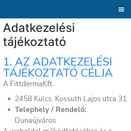
Megszakítás
ORVO
KOZME
ADVA TX 
AKNÉ 
NYÁ
Adatkezelési
tájékoztató
1. AZ ADATKEZELÉSI
TÁJÉKOZTATÓ CÉLJA
A FittdermaKft.
2458 Kulcs, Kossuth Lajos utca 31
Telephely / Rendelő:
Dunaújváros