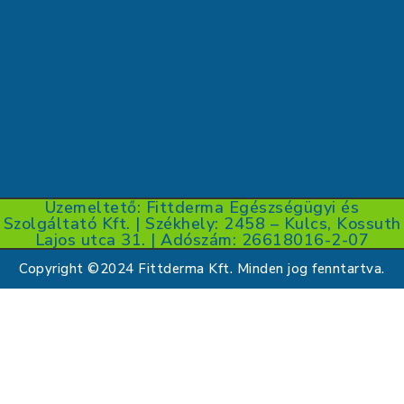
Üzemeltető: Fittderma Egészségügyi és
Szolgáltató Kft. | Székhely: 2458 – Kulcs, Kossuth
Lajos utca 31. | Adószám: 26618016-2-07
Copyright ©2024 Fittderma Kft. Minden jog fenntartva.